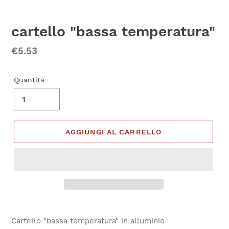
cartello "bassa temperatura"
Prezzo
€5.53
di
listino
Quantità
AGGIUNGI AL CARRELLO
Inserimento
del
Cartello "bassa temperatura" in alluminio
prodotto