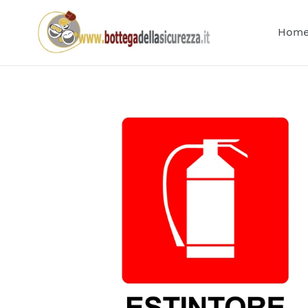
Vai
direttamente
Hom
ai
contenuti