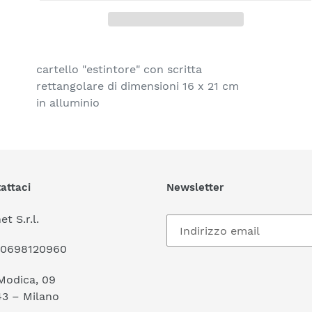
Inserimento
del
cartello "estintore" con scritta
prodotto
rettangolare di dimensioni 16 x 21 cm
nel
in alluminio
carrello
attaci
Newsletter
et S.r.l.
 10698120960
Modica, 09
43 – Milano