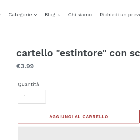
e
Categorie
Blog
Chi siamo
Richiedi un prev
cartello "estintore" con sc
Prezzo
€3.99
di
listino
Quantità
AGGIUNGI AL CARRELLO