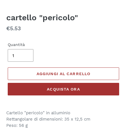
cartello "pericolo"
Prezzo
€5.53
di
listino
Quantità
AGGIUNGI AL CARRELLO
ACQUISTA ORA
Inserimento
del
Cartello "pericolo" in alluminio
prodotto
Rettangolare di dimensioni: 35 x 12,5 cm
nel
Peso: 56 g